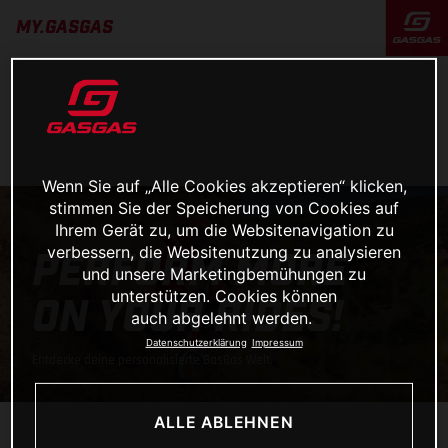
MY.GASGAS
Wenn Sie auf „Alle Cookies akzeptieren“ klicken,
stimmen Sie der Speicherung von Cookies auf
Ihrem Gerät zu, um die Websitenavigation zu
verbessern, die Websitenutzung zu analysieren
PERFORM MORE
und unsere Marketingbemühungen zu
unterstützen. Cookies können
ON YOUR RIDES!
auch abgelehnt werden.
Datenschutzerklärung
Impressum
Entdecke deine personalisierte GasGas Welt.
ALLE ABLEHNEN